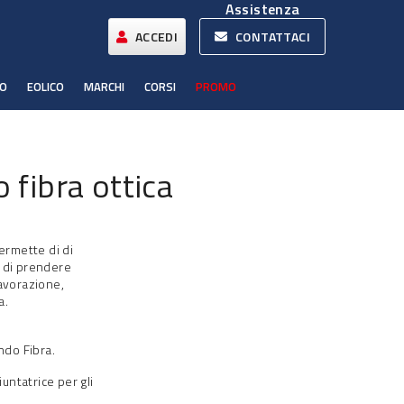
Assistenza
ACCEDI
CONTATTACI
CO
EOLICO
MARCHI
CORSI
PROMO
 fibra ottica
Permette di di
, di prendere
lavorazione,
a.
ndo Fibra.
untatrice per gli