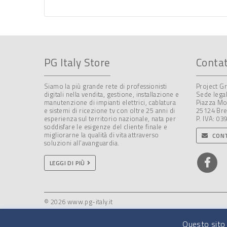
PG Italy Store
Contat
Siamo la più grande rete di professionisti
Project Gr
digitali nella vendita, gestione, installazione e
Sede legal
manutenzione di impianti elettrici, cablatura
Piazza Mo
e sistemi di ricezione tv con oltre 25 anni di
25124 Bre
esperienza sul territorio nazionale, nata per
P. IVA: 0
soddisfare le esigenze del cliente finale e
migliorarne la qualità di vita attraverso
CONT
soluzioni all’avanguardia.
LEGGI DI PIÙ
© 2026 www.pg-italy.it
Questo sito 