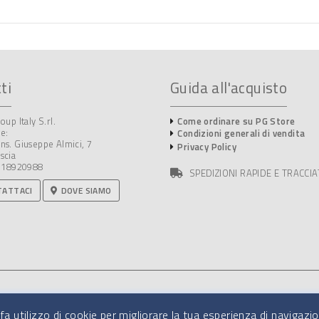
ti
Guida all'acquisto
oup Italy S.rl.
Come ordinare su PG Store
e:
Condizioni generali di vendita
ns. Giuseppe Almici, 7
Privacy Policy
scia
3918920988
SPEDIZIONI RAPIDE E TRACCIA
ATTACI
DOVE SIAMO
fa utilizzo di cookie per migliorare la tua esperienza di navigazio