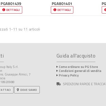
PGA801439
PGA801401
P
DETTAGLI
DETTAGLI
izzati 1-11 su 11 articoli
ti
Guida all'acquisto
oup Italy S.rl.
Come ordinare su PG Store
e:
Condizioni generali di vendita
ns. Giuseppe Almici, 7
Privacy Policy
scia
3918920988
SPEDIZIONI RAPIDE E TRACCIA
ATTACI
DOVE SIAMO