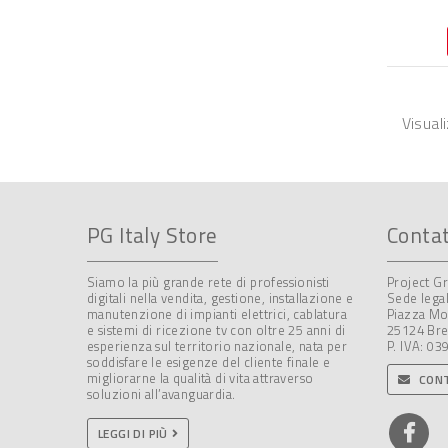
Visual
PG Italy Store
Contat
Siamo la più grande rete di professionisti
Project Gr
digitali nella vendita, gestione, installazione e
Sede legal
manutenzione di impianti elettrici, cablatura
Piazza Mo
e sistemi di ricezione tv con oltre 25 anni di
25124 Bre
esperienza sul territorio nazionale, nata per
P. IVA: 0
soddisfare le esigenze del cliente finale e
migliorarne la qualità di vita attraverso
CONT
soluzioni all’avanguardia.
LEGGI DI PIÙ