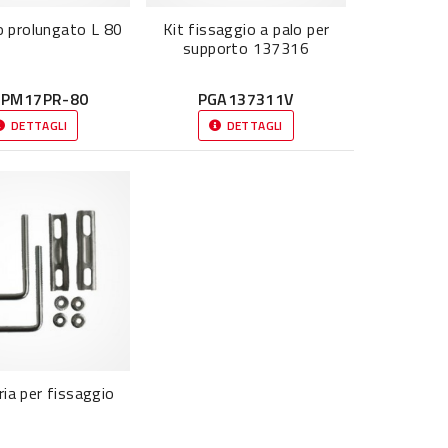
 prolungato L 80
Kit fissaggio a palo per
supporto 137316
SPM17PR-80
PGA137311V
DETTAGLI
DETTAGLI
ria per fissaggio