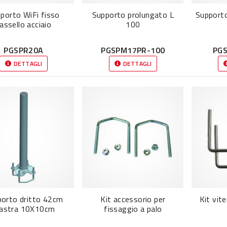
porto WiFi fisso
Supporto prolungato L
Supporto
assello acciaio
100
PGSPR20A
PGSPM17PR-100
PG
DETTAGLI
DETTAGLI
orto dritto 42cm
Kit accessorio per
Kit vite
iastra 10X10cm
fissaggio a palo