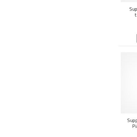
Sup
t
Supp
P