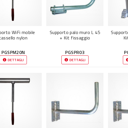
porto WiFi mobile
Supporto palo muro L 45
Support
tassello nylon
+ Kit fissaggio
Ki
PGSPM20N
PGSPR03
P
DETTAGLI
DETTAGLI