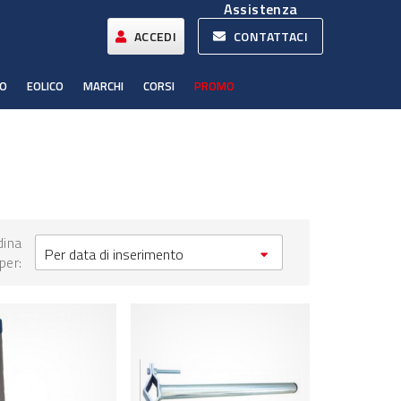
Assistenza
ACCEDI
CONTATTACI
CO
EOLICO
MARCHI
CORSI
PROMO
dina
Per data di inserimento
per: