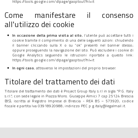
https://tools.google.com/dlpage/gaoptout?hl=it
Come manifestare il consenso
all'utilizzo dei cookie
In occasione della prima visita al sito
, l’utente può accettare tutti i
cookie tramite il compimento di una delle seguenti azioni: chiudendo
il banner cliccando sulla X o su “ok” presenti nel banner stesso;
oppure proseguendo la navigazione del sito. Può escludere i cookie di
Google Analytics seguendo le istruzioni riportate a questo link:
https://tools.google.com/dlpage/gaoptout?hl=it
In ogni caso
, attraverso le impostazioni del proprio browser.
Titolare del trattamento dei dati
Titolare del trattamento dei dati è Project Group Italy s.r.l in sigla "P.G. Italy
s.r.l.", con sede legale in Piazza Mons. Giuseppe Almici 7 cap 25124 Brescia
(BS), iscritta al Registro Imprese di Brescia - REA BS – 573920, codice
fiscale e partita Iva 03918920988, indirizzo PEC p.g.italy@legalmail.it.