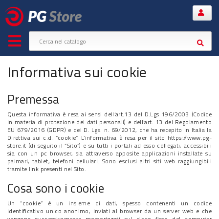
Informativa sui cookie
Premessa
Questa informativa è resa ai sensi dell’art.13 del D.Lgs 196/2003 (Codice
in materia di protezione dei dati personali) e dell’art. 13 del Regolamento
EU 679/2016 (GDPR) e del D. Lgs. n. 69/2012, che ha recepito in Italia la
Direttiva sui c.d. “cookie”. L’informativa è resa per il sito https://www.pg-
store.it (di seguito il “Sito”) e su tutti i portali ad esso collegati, accessibili
sia con un pc browser, sia attraverso apposite applicazioni installate su
palmari, tablet, telefoni cellulari. Sono esclusi altri siti web raggiungibili
tramite link presenti nel Sito.
Cosa sono i cookie
Un “cookie” è un insieme di dati, spesso contenenti un codice
identificativo unico anonimo, inviati al browser da un server web e che
vengono successivamente memorizzati sul disco fisso del computer