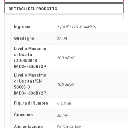
DETTAGLI DEL PRODOTTO
1 (UHF (170-694MHz)
Ingressi
22 dB
Guadagno
Livello Massimo
di Uscita
103 dBµV
(DIN45004B
IMD3=-60dB) 3P
Livello Massimo
di Uscita (*EN
100 dBµV
50083-3
IMD3=-60dB) 2P
< 1,5 dB
Figura di Rumore
30 mA
Consumo
Da 5 a 24 Vdc
Alimentazione