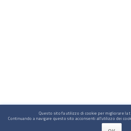
Questo sito fa utilizzo di cookie per migliorare la
Continuando a navigare questo sito acconsenti all'utilizzo dei cook
OK